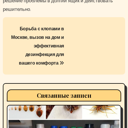
решение проблемы в долгий ящик и действовать
решительно.
Н
Борьба с клопами в
а
Москве, вызов на дом и
в
эффективная
и
дезинфекция для
вашего комфорта
г
а
ц
Связанные записи
и
я