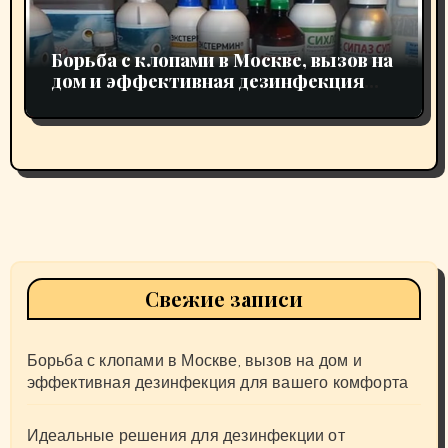
п
о
Борьба с клопами в Москве, вызов на
з
дом и эффективная дезинфекция
для вашего комфорта
а
п
и
с
я
Свежие записи
м
Борьба с клопами в Москве, вызов на дом и
эффективная дезинфекция для вашего комфорта
Идеальные решения для дезинфекции от